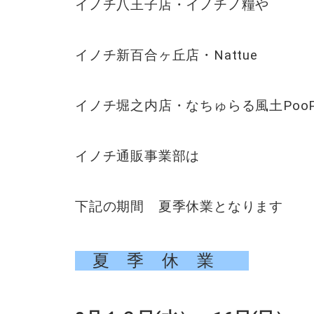
イノチ八王子店・イノチノ糧や
イノチ新百合ヶ丘店・Nattue
イノチ堀之内店・なちゅらる風土PooP
イノチ通販事業部は
下記の期間 夏季休業となります
夏 季 休 業