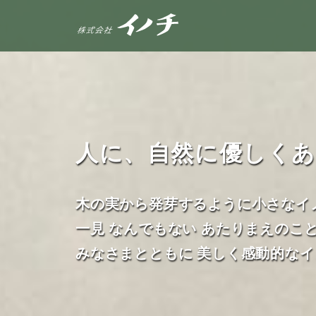
人に、自然に優しく
木の実から発芽するように小さなイ
一見 なんでもない あたりまえのこ
みなさまとともに 美しく感動的な