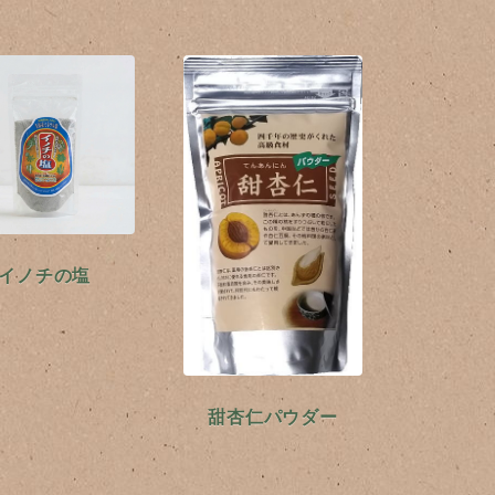
イノチの塩
甜杏仁パウダー